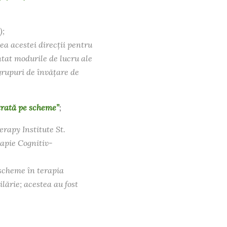
);
ea acestei direcții pentru
ntat modurile de lucru ale
 grupuri de învățare de
trată pe scheme”
;
rapy Institute St.
rapie Cognitiv-
scheme în terapia
ărie; acestea au fost