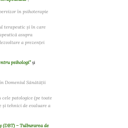
pervizor în psihoterapie
l terapeutic și în care
rapeutică asupra
dezvoltare a prezenței
entru psihologi”
și
ă în Domeniul Sănătății
 cele patologice (pe toate
e și tehnici de evaluare a
y (DBT) – Tulburarea de