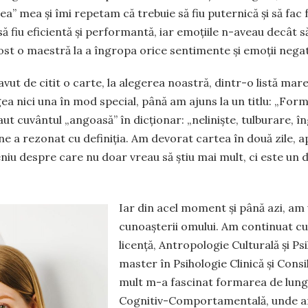
rea” mea și îmi repetam că trebuie să fiu puternică și să fac 
să fiu eficientă și performantă, iar emoțiile n-aveau decât 
ost o maestră la a îngropa orice sentimente și emoții negat
avut de citit o carte, la alegerea noastră, dintr-o listă mar
gea nici una în mod special, până am ajuns la un titlu: „Fo
aut cuvântul „angoasă” în dicționar: „neliniște, tulburare, î
ne a rezonat cu definiția. Am devorat cartea în două zile, a
niu despre care nu doar vreau să știu mai mult, ci este un
Iar din acel moment și până azi, a
cunoașterii omului. Am continuat cu
licență, Antropologie Culturală și Psi
master în Psihologie Clinică și Consi
mult m-a fascinat formarea de lung
Cognitiv-Comportamentală, unde am