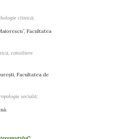
hologie clinică;
 Maiorescu”, Facultatea
nică, consiliere
curești, Facultatea de
ropologie socială;
ană.
 terapeutului”
;