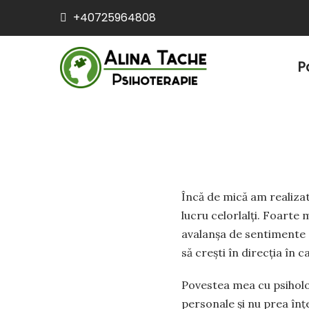
+40725964808
P
Încă de mică am realizat 
lucru celorlalți. Foarte
avalanșa de sentimente di
să crești în direcția în c
Povestea mea cu psiholog
personale și nu prea în