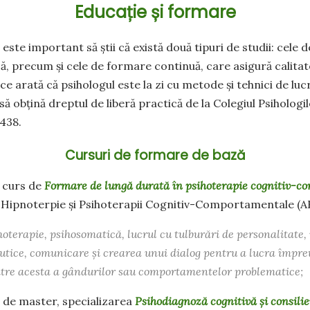
Educație și formare
, este important să știi că există două tipuri de studii: cele 
că, precum și cele de formare continuă, care asigură calitat
e arată că psihologul este la zi cu metode și tehnici de lu
să obțină dreptul de liberă practică de la Colegiul Psihologil
438.
Cursuri de formare de bază
t curs de
Formare de lungă durată în psihoterapie cognitiv-
e Hipnoterpie și Psihoterapii Cognitiv-Comportamentale (
hoterapie, psihosomatică, lucrul cu tulburări de personalitate,
eutice, comunicare și crearea unui dialog pentru a lucra împre
ătre acesta a gândurilor sau comportamentelor problematice;
 de master, specializarea
Psihodiagnoză cognitivă și consilie