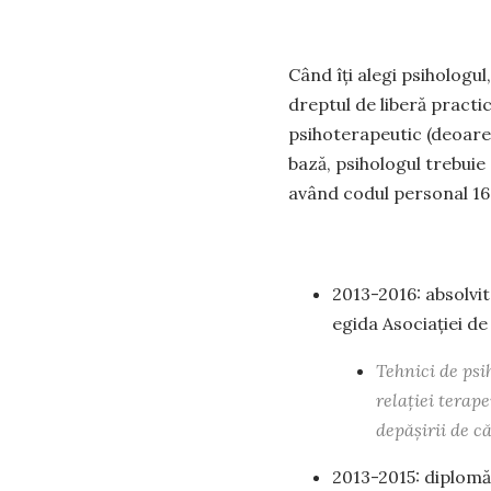
Când îți alegi psihologul
dreptul de liberă practi
psihoterapeutic (deoarec
bază, psihologul trebuie 
având codul personal 16
2013-2016: absolvi
egida Asociației d
Tehnici de psi
relației terap
depășirii de c
2013-2015: diplomă