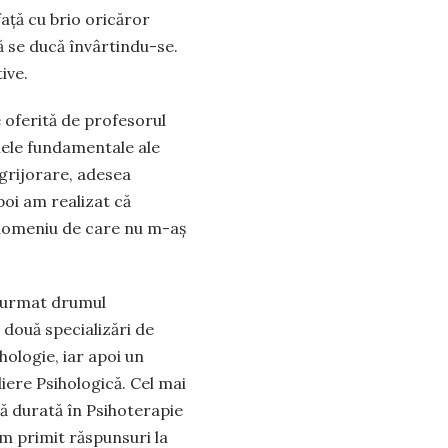
față cu brio oricăror
să se ducă învârtindu-se.
ive.
e oferită de profesorul
rmele fundamentale ale
ngrijorare, adesea
poi am realizat că
 domeniu de care nu m-aș
m urmat drumul
 două specializări de
hologie, iar apoi un
liere Psihologică. Cel mai
ă durată în Psihoterapie
 primit răspunsuri la