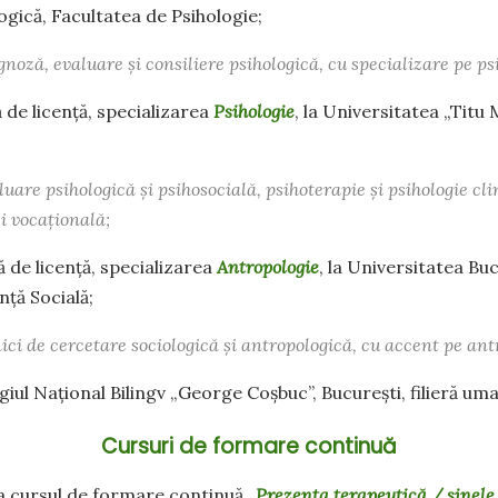
gică, Facultatea de Psihologie;
noză, evaluare și consiliere psihologică, cu specializare pe psi
 de licență, specializarea
Psihologie
, la Universitatea „Titu
uare psihologică și psihosocială, psihoterapie și psihologie cli
i vocațională;
 de licență, specializarea
Antropologie
, la Universitatea Bu
nță Socială;
ici de cercetare sociologică și antropologică, cu accent pe ant
giul Național Bilingv „George Coșbuc”, București, filieră um
Cursuri de formare continuă
la cursul de formare continuă
„Prezența terapeutică / sinele