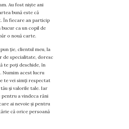
am. Au fost niște ani
partea bună este că
 În fiecare an particip
 bucur ca un copil de
ăr o nouă carte.
pun ție, clientul meu, la
r de specialitate, doresc
că te poți deschide, în
es. Numim acest lucru
re te vei simți respectat
ău și valorile tale. Iar
 pentru a vindeca răni
care ai nevoie și pentru
tărie că orice persoană