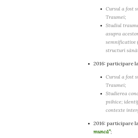
Cursul a fost 
Traumei;
Studiul traume
asupra acestor
semnificative (
structuri sănă
2016: participare 
Cursul a fost 
Traumei;
Studierea conc
psihice; ident
contexte inter
2016: participare 
muncă”
;