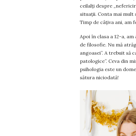
ceilalți despre „neferici
situații. Conta mai mult 
Timp de câțiva ani, am f
Apoi în clasa a 12-a, am 
de filosofie. Nu mă atră
angoasei”. A trebuit să c
patologice”. Ceva din mi
psihologia este un dome
sătura niciodată!