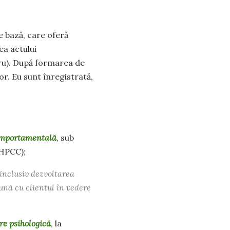
de bază, care oferă
ea actului
cru). După formarea de
or. Eu sunt înregistrată,
comportamentală
, sub
AHPCC);
 inclusiv dezvoltarea
ună cu clientul în vedere
re psihologică
, la