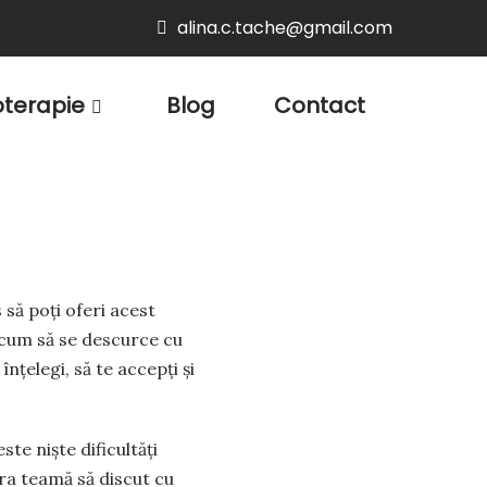
alina.c.tache@gmail.com
oterapie
Blog
Contact
 să poți oferi acest
 cum să se descurce cu
nțelegi, să te accepți și
te niște dificultăți
ra teamă să discut cu