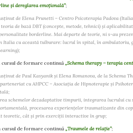
rline și dereglarea emoțională”
;
susținut de Elena Prunetti – Centro Psicoterapia Padova (Italia
 teoria de bază DBT (concepte, metode, tehnici) și aplicabilitat
personalitate borderline. Mai departe de teorie, ni s-au preze
n Italia cu această tulburare: lucrul în spital, în ambulatoriu,
 learning);
la cursul de formare continuă
„Schema therapy – terapia cen
susținut de Paul Kasyanik și Elena Romanova, de la Schema The
 parteneriat cu AHPCC – Asociația de Hipnoterapie și Psihote
ală;
ea schemelor dezadaptative timpurii, integrarea lucrului cu 
rtamentală, procesarea experiențelor traumatizante din copil
 teoretic, cât și prin exerciții interactive în grup;
la cursul de formare continuă
„Traumele de relație”
;