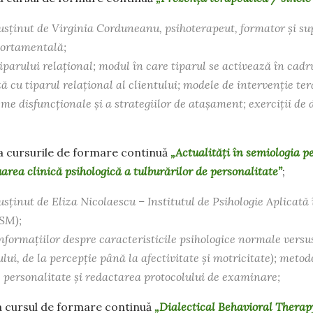
susținut de Virginia Corduneanu, psihoterapeut, formator și su
ortamentală;
iparului relațional; modul în care tiparul se activează în cadru
ă cu tiparul relațional al clientului; modele de intervenție te
eme disfuncționale și a strategiilor de atașament; exerciții de 
la cursurile de formare continuă
„Actualități în semiologia p
uarea clinică psihologică a tulburărilor de personalitate”
;
susținut de Eliza Nicolaescu – Institutul de Psihologie Aplicat
SM);
nformațiilor despre caracteristicile psihologice normale versus
ului, de la percepție până la afectivitate și motricitate); metod
e personalitate și redactarea protocolului de examinare;
la cursul de formare continuă
„Dialectical Behavioral Therap