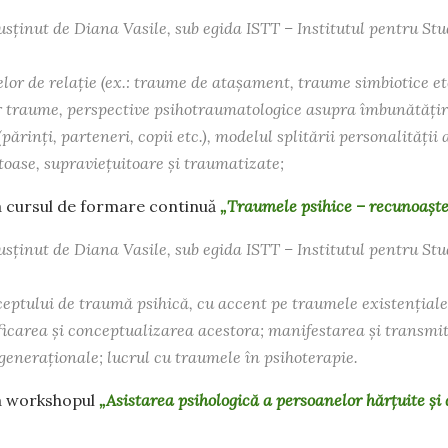
susținut de Diana Vasile, sub egida ISTT – Institutul pentru St
lor de relație (ex.: traume de atașament, traume simbiotice etc.
 traume, perspective psihotraumatologice asupra îmbunătățirii
părinți, parteneri, copii etc.), modelul splitării personalității a
toase, supraviețuitoare și traumatizate;
la cursul de formare continuă
„Traumele psihice – recunoaște
susținut de Diana Vasile, sub egida ISTT – Institutul pentru St
eptului de traumă psihică, cu accent pe traumele existențiale 
ificarea și conceptualizarea acestora; manifestarea și transmi
generaționale; lucrul cu traumele în psihoterapie.
la workshopul
„Asistarea psihologică a persoanelor hărțuite și 