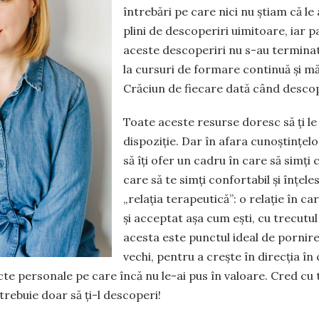
întrebări pe care nici nu știam că le 
plini de descoperiri uimitoare, iar 
aceste descoperiri nu s-au terminat.
la cursuri de formare continuă și mă
Crăciun de fiecare dată când descop
Toate aceste resurse doresc să ți le 
dispoziție. Dar în afara cunoștințelo
să îți ofer un cadru în care să simți 
care să te simți confortabil și înțel
„relația terapeutică”: o relație în ca
și acceptat așa cum ești, cu trecutul t
acesta este punctul ideal de pornire
vechi, pentru a crește în direcția în 
cte personale pe care încă nu le-ai pus în valoare. Cred cu 
trebuie doar să ți-l descoperi!