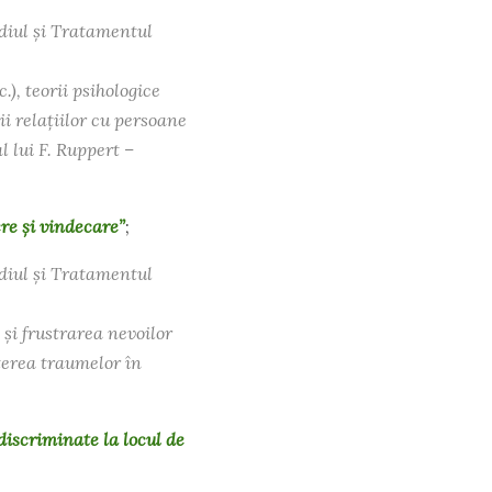
udiul și Tratamentul
), teorii psihologice
 relațiilor cu persoane
l lui F. Ruppert –
re și vindecare”
;
udiul și Tratamentul
și frustrarea nevoilor
terea traumelor în
discriminate la locul de