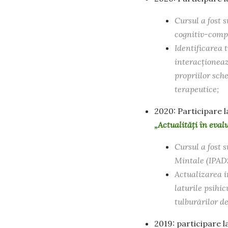
Cursul a fost 
cognitiv-comp
Identificarea t
interacționeaz
propriilor sch
terapeutice;
2020: Participare 
„Actualități în eval
Cursul a fost 
Mintale (IPAD
Actualizarea i
laturile psihic
tulburărilor d
2019: participare 