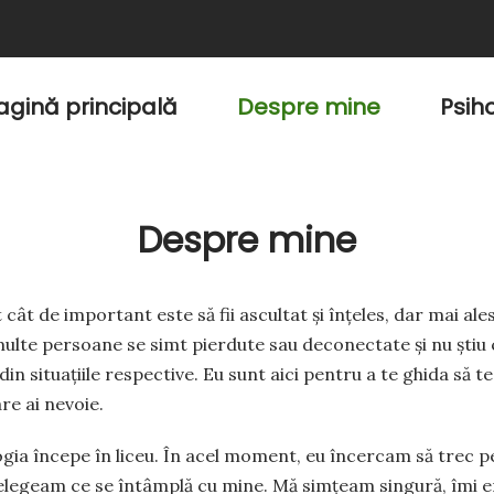
agină principală
Despre mine
Psih
Despre mine
cât de important este să fii ascultat și înțeles, dar mai ales
 multe persoane se simt pierdute sau deconectate și nu știu
n situațiile respective. Eu sunt aici pentru a te ghida să te î
are ai nevoie.
ia începe în liceu. În acel moment, eu încercam să trec pes
țelegeam ce se întâmplă cu mine. Mă simțeam singură, îmi e