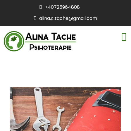
+40725964808
alina.c.tache@gmail.com