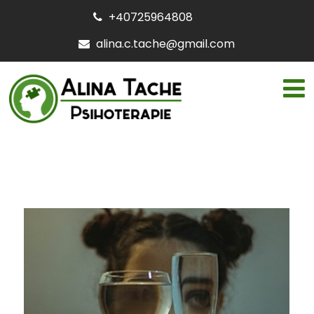
+40725964808
alina.c.tache@gmail.com