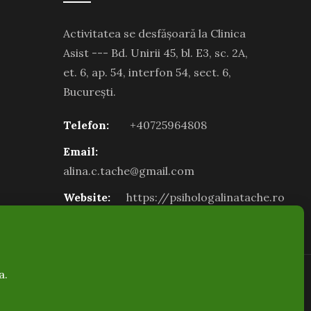
Activitatea se desfășoară la Clinica
Asist --- Bd. Unirii 45, bl. E3, sc. 2A,
et. 6, ap. 54, interfon 54, sect. 6,
București.
Telefon:
+40725964808
Email:
alina.c.tache@gmail.com
Website:
https://psihologalinatache.ro