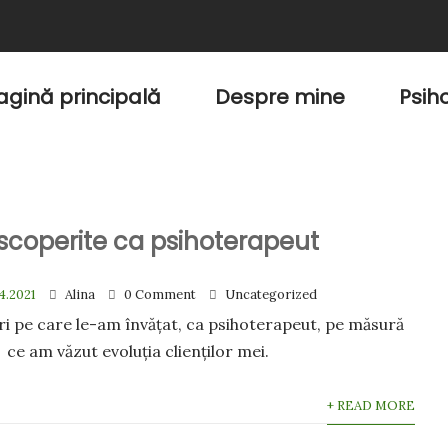
agină principală
Despre mine
Psih
escoperite ca psihoterapeut
4.2021
Alina
0 Comment
Uncategorized
uri pe care le-am învățat, ca psihoterapeut, pe măsură
ce am văzut evoluția clienților mei.
+ READ MORE