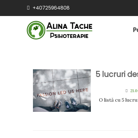
+40725964808
P
5 lucruri d
21.0
O listă cu 5 lucr