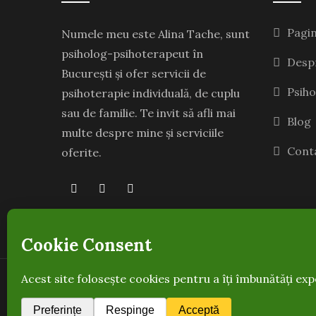
Pagin
Numele meu este Alina Tache, sunt
psiholog-psihoterapeut în
Desp
București și ofer servicii de
Psiho
psihoterapie individuală, de cuplu
sau de familie. Te invit să afli mai
Blog
multe despre mine și serviciile
Cont
oferite.
© Copyright 2020-2026
Alina Tache
.
GDPR
||
Termeni și condiții
||
Cookies