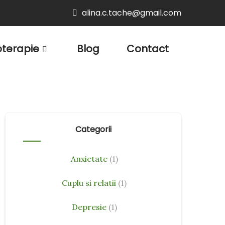
alina.c.tache@gmail.com
oterapie
Blog
Contact
Categorii
Anxietate
(1)
Cuplu si relatii
(1)
Depresie
(1)