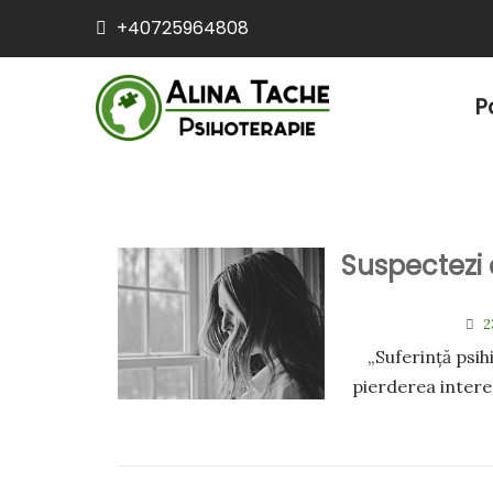
+40725964808
P
Suspectezi 
2
„Suferință psihi
pierderea intere