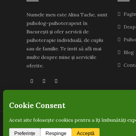
Pagin
Numele meu este Alina Tache, sunt
psiholog-psihoterapeut în
Desp
București și ofer servicii de
Psiho
psihoterapie individuală, de cuplu
sau de familie. Te invit să afli mai
Blog
multe despre mine și serviciile
Cont
oferite.
© Copyright 2020-2026
Alina Tache
.
GDPR
||
Termeni și condiții
||
Cookies