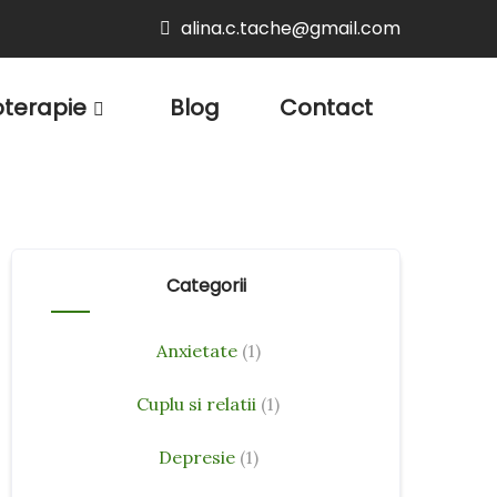
alina.c.tache@gmail.com
oterapie
Blog
Contact
Categorii
Anxietate
(1)
Cuplu si relatii
(1)
Depresie
(1)