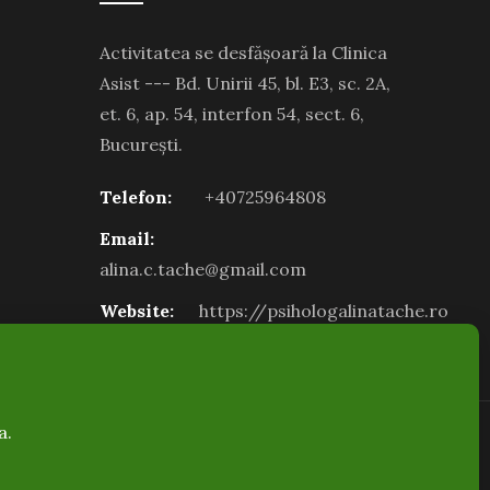
Activitatea se desfășoară la Clinica
Asist --- Bd. Unirii 45, bl. E3, sc. 2A,
et. 6, ap. 54, interfon 54, sect. 6,
București.
Telefon:
+40725964808
Email:
alina.c.tache@gmail.com
Website:
https://psihologalinatache.ro