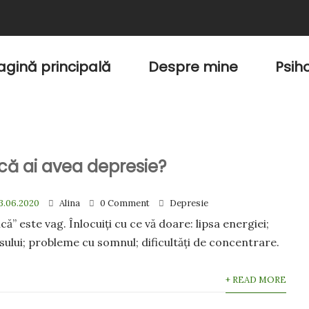
agină principală
Despre mine
Psih
că ai avea depresie?
3.06.2020
Alina
0 Comment
Depresie
că” este vag. Înlocuiți cu ce vă doare: lipsa energiei;
sului; probleme cu somnul; dificultăți de concentrare.
+ READ MORE